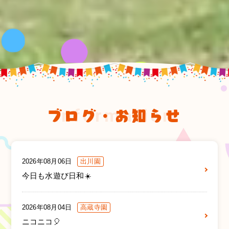
ブログ・お知らせ
information
2026年08月06日
出川園
今日も水遊び日和☀️
2026年08月04日
高蔵寺園
ニコニコ🎈