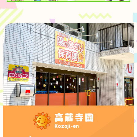
おひさまのようなあかるく
ぽかぽかえがおをとどけて
高蔵寺園
Kozoji-en