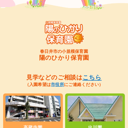
春日井市の小規模保育園
陽のひかり保育園
見学などのご相談は
こちら
（入園希望は
市役所
にご連絡ください）
高蔵寺園
出川園