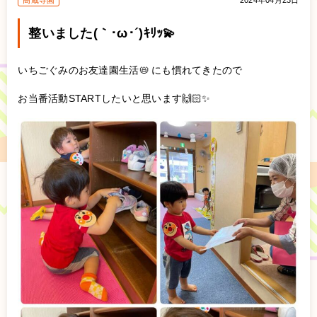
高蔵寺園
2024年04月23日
整いました(｀･ω･´)ｷﾘｯ💫
いちごぐみのお友達園生活📛 にも慣れてきたので
お当番活動STARTしたいと思います🙌🏻✨️