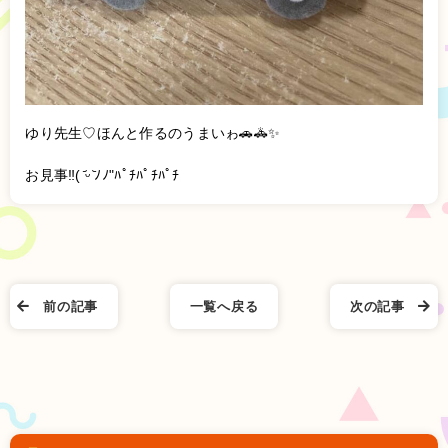
ゆり先生♡ほんと作るのうまいゎ🚗🚓✨️
お見事‼️( ᷄ᵕ ᷅ﾉﾉ"ﾊﾟﾁﾊﾟﾁﾊﾟﾁ
前の記事
一覧へ戻る
次の記事