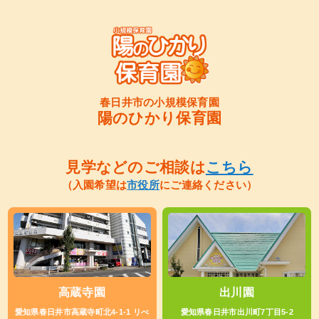
春日井市の小規模保育園
陽のひかり保育園
見学などのご相談は
こちら
（入園希望は
市役所
にご連絡ください）
高蔵寺園
出川園
愛知県春日井市高蔵寺町北4-1-1 リべ
愛知県春日井市出川町7丁目5-2