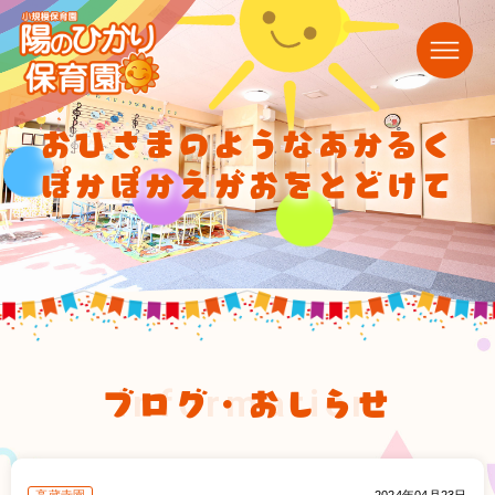
おひさまのようなあかるく
ぽかぽかえがおをとどけて
ブログ・おしらせ
information