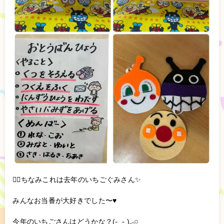
👆🏻ちなみこれは去年のいちごぐみさん✨
みんなお当番が大好きでした〜♥️
今年のいちごさんはどうかな？(֊ ̫ ֊ )𓈒𓂂𓏸