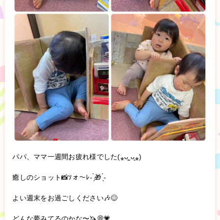
パパ、ママ一週間お疲れ様でした(⁎ᴗ͈ˬᴗ͈⁎)
癒しのショット📸ｿォ～ﾚ- ̗̀🎁 ̖́-
よい週末をお過ごしください🎶😊
どんな夢みてるのかな〜🦄💭💗