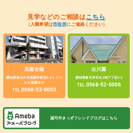
見学などのご相談は
こちら
（入園希望は
市役所
にご連絡ください）
高蔵寺園
出川園
愛知県春日井市高蔵寺町北4-1-1 リべ
愛知県春日井市出川町7丁目5-2
ルタ高蔵寺1F
0568-52-0006
TEL.
0568-52-0003
TEL.
認可外きっずフレンドブログはこちら