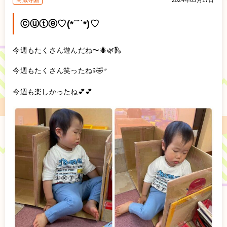
高蔵寺園
2024年05月17日
ⓒⓤⓣⓔ♡(*´˘`*)♡
今週もたくさん遊んだね〜🐜🌿🛝
今週もたくさん笑ったねꉂ🤣𐤔
今週も楽しかったね💕︎💕︎