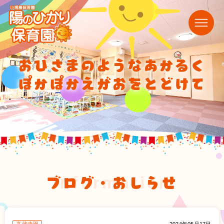
おひさまのようなあかるく
ぽかぽかえがおをとどけて
ブログ・おしらせ
information