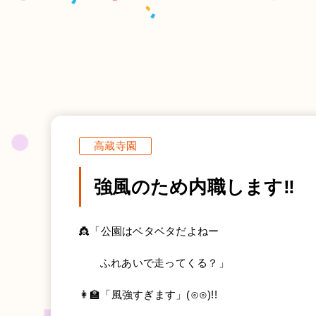
高蔵寺園
強風のため内職します‼️
👸「公園はベタベタだよねー
ふれあいで走ってくる？」
👩‍🏫「風強すぎます」(⊙⊙)!!