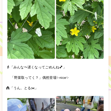
👵「みんな〜遅くなってごめんね💕︎」
「野菜取ってく？」偶然登場✨nice✨
👸「うん。とる✂️」