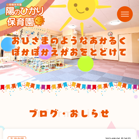
おひさまのようなあかるく
ぽかぽかえがおをとどけて
ブログ・おしらせ
information