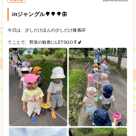
高蔵寺園
2024年06月26日
inジャングル🌳🌳🌳🦋‪
今日は、少しだけほんの少しだけ微風🤣
てことで、野菜の観察にLETSGO🥬🍆