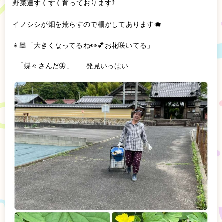
野菜達すくすく育っております⤴︎
イノシシが畑を荒らすので柵がしてあります🐗
👧🏻「大きくなってるね👀💕お花咲いてる」
「蝶々さんだ🦋‪」 発見いっぱい