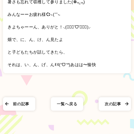
暑さも忘れて収穫して参りました(❁ᴗ͈ˬᴗ͈)
みんなーーお疲れ様💞⦦(˘˘⦦
きよちゃーーん、ありがと！⸜(๑⃙⃘'ᗜ'๑⃙⃘)⸝
畑で、に、ん、け、ん見たよ
と子どもたちが話してきたら、
それは、い、ん、げ、んꉂꉂ(ᵔᗜᵔ*)あはは〜愉快
前の記事
一覧へ戻る
次の記事