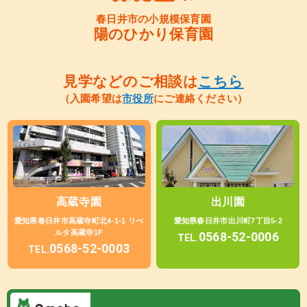
春日井市の小規模保育園
陽のひかり保育園
見学などのご相談は
こちら
（入園希望は
市役所
にご連絡ください）
高蔵寺園
出川園
愛知県春日井市高蔵寺町北4-1-1 リべ
愛知県春日井市出川町7丁目5-2
ルタ高蔵寺1F
0568-52-0006
TEL.
0568-52-0003
TEL.