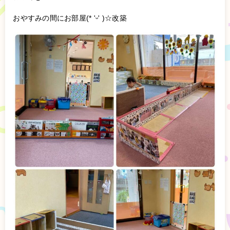
おやすみの間にお部屋(* 'ᵕ' )☆改築