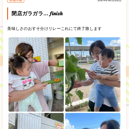
高蔵寺園
2024年08月20日
閉店ガラガラ… 𝒇𝒊𝒏𝒊𝒔𝒉
美味しさのおすそ分けリレーこれにて終了致します