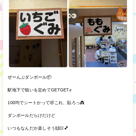
ぜーんぶダンボール📦
駅地下で狙いを定めてGETGET✊
100均でシートかって🤣これ、貼ろっ👸
ダンボールだらけだけど
いつもなんだか楽しそう🙌🏻︎‪💕