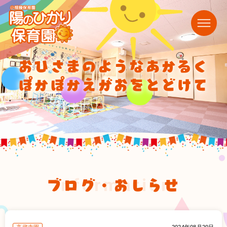
おひさまのようなあかるく
ぽかぽかえがおをとどけて
ブログ・おしらせ
information