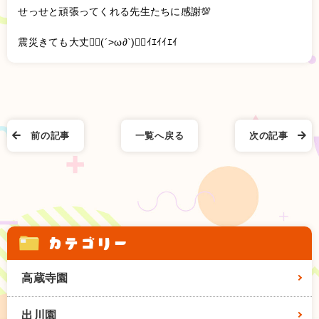
せっせと頑張ってくれる先生たちに感謝💯
震災きても大丈✌🏻(´>ω∂`)✌🏻ｲｴｲｲｴｲ
前の記事
一覧へ戻る
次の記事
カテゴリー
高蔵寺園
出川園