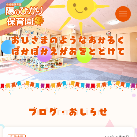
おひさまのようなあかるく
ぽかぽかえがおをとどけて
ブログ・おしらせ
information