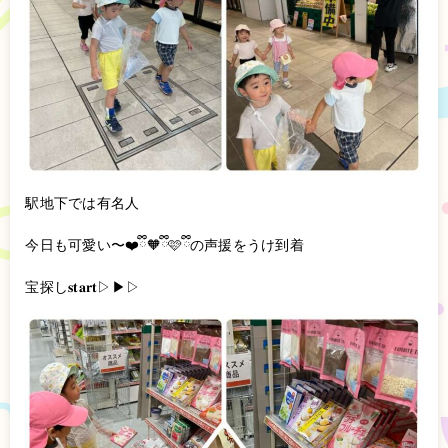
駅地下では有名人
今日も可愛い〜❤️ྀི🧡ྀི🩷ྀིの声援をうけ到着
宝探し𝐬𝐭𝐚𝐫𝐭▷▶▷