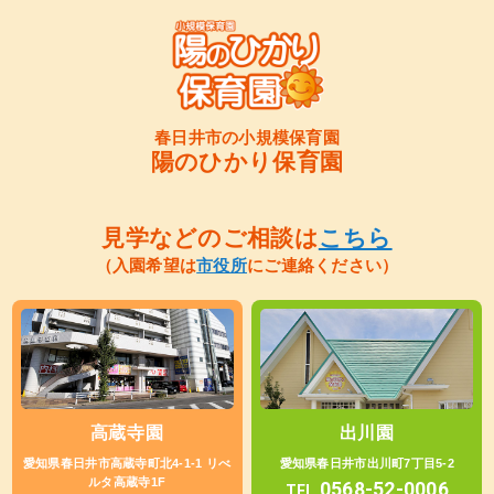
春日井市の小規模保育園
陽のひかり保育園
見学などのご相談は
こちら
（入園希望は
市役所
にご連絡ください）
高蔵寺園
出川園
愛知県春日井市高蔵寺町北4-1-1 リべ
愛知県春日井市出川町7丁目5-2
ルタ高蔵寺1F
0568-52-0006
TEL.