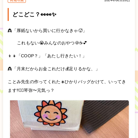
高蔵寺園
2024年08月26日
どこどこ？👀👀✨
👸「厚紙ないから買いに行かなきゃ🥵」
これもない😭みんなのおやつ🍪☕️💕
👦👧「COOP？」「あたし行きたい！」
👸「月末だからお金これだけ💰足りるかな、」
ことみ先生の作ってくれた☀️ひかりバッグかけて、いってき
ます‼️🚶‍♀️琴弥〜元気っ？