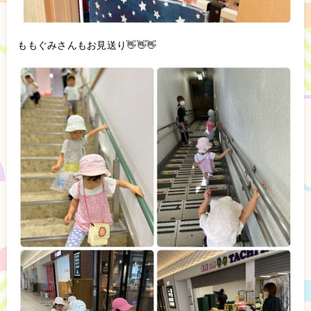
ももぐみさんもお見送り👋👋👋