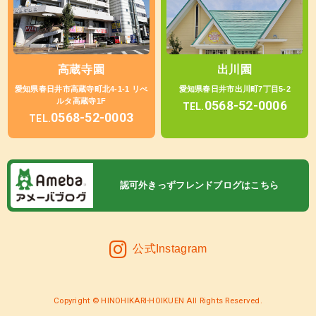
高蔵寺園
出川園
愛知県春日井市高蔵寺町北4-1-1 リべ
愛知県春日井市出川町7丁目5-2
ルタ高蔵寺1F
0568-52-0006
TEL.
0568-52-0003
TEL.
認可外きっずフレンドブログはこちら
公式Instagram
Copyright © HINOHIKARI-HOIKUEN All Rights Reserved.