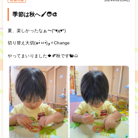
高蔵寺園
2024年09月04日
季節は秋へ🖌🧑‍🎨
夏、楽しかったなぁ〜(*♥д♥*)
切り替え大切(๑•̀ㅂ•́)و✧Change
やってまいりました🍁🍂秋です🐿🌰