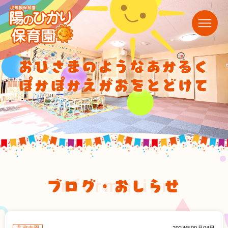
おひさまのようなあかるく
ぽかぽかえがおをとどけて
ブログ・おしらせ
information