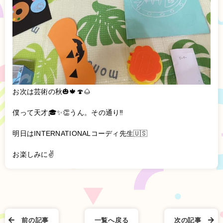
お次は芸術の秋🎃🍁🍄🌰
僕って天才🎓✨👏うん。その通り‼️
明日はINTERNATIONALコーディ先生🇺🇸
お楽しみに✌️
前の記事
一覧へ戻る
次の記事