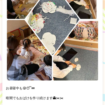
お昼寝中も😪😴💤
暗闇でもおばけを作り続けます👻✂️✂️