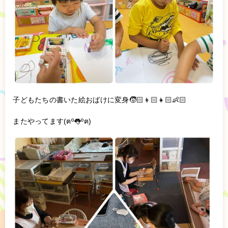
子どもたちの書いた絵おばけに変身🧒🏻👦🏻👧🏻👶🏻
またやってます(ฅº👅ºฅ)