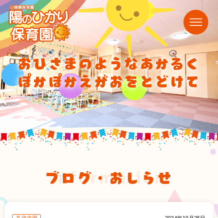
おひさまのようなあかるく
ぽかぽかえがおをとどけて
ブログ・おしらせ
information