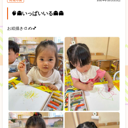
高蔵寺園
2024年10月25日
🧠👻いっぱいいる👻👻
お絵描き🎨✍💕