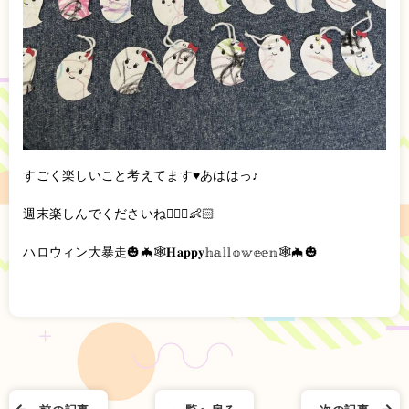
すごく楽しいこと考えてます♥️あははっ♪
週末楽しんでくださいね️🙋🏻‍♀️👶🏻
ハロウィン大暴走🎃🦇🕸𝐇𝐚𝐩𝐩𝐲𝕙𝕒𝕝𝕝𝕠𝕨𝕖𝕖𝕟‪🕸🦇🎃