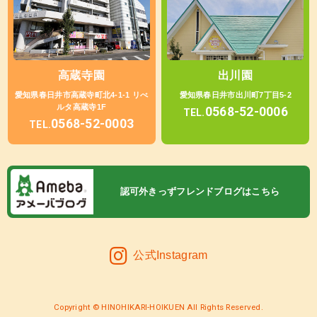
高蔵寺園
出川園
愛知県春日井市高蔵寺町北4-1-1 リべ
愛知県春日井市出川町7丁目5-2
ルタ高蔵寺1F
0568-52-0006
TEL.
0568-52-0003
TEL.
認可外きっずフレンドブログはこちら
公式Instagram
Copyright © HINOHIKARI-HOIKUEN All Rights Reserved.