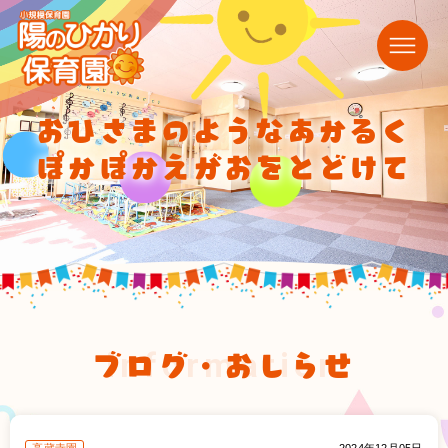
おひさまのようなあかるく
ぽかぽかえがおをとどけて
ブログ・おしらせ
information