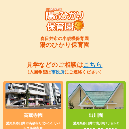
春日井市の小規模保育園
陽のひかり保育園
見学などのご相談は
こちら
（入園希望は
市役所
にご連絡ください）
高蔵寺園
出川園
愛知県春日井市高蔵寺町北4-1-1 リべ
愛知県春日井市出川町7丁目5-2
ルタ高蔵寺1F