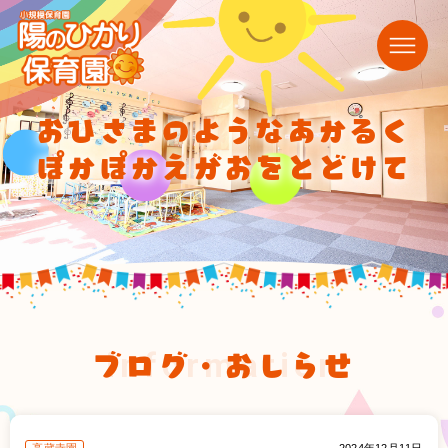
おひさまのようなあかるく
ぽかぽかえがおをとどけて
ブログ・おしらせ
information