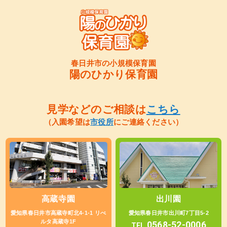
春日井市の小規模保育園
陽のひかり保育園
見学などのご相談は
こちら
（入園希望は
市役所
にご連絡ください）
高蔵寺園
出川園
愛知県春日井市高蔵寺町北4-1-1 リべ
愛知県春日井市出川町7丁目5-2
ルタ高蔵寺1F
0568-52-0006
TEL.