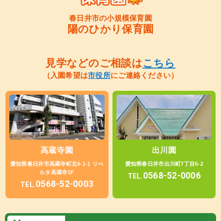
春日井市の小規模保育園
陽のひかり保育園
見学などのご相談は
こちら
（入園希望は
市役所
にご連絡ください）
高蔵寺園
出川園
愛知県春日井市高蔵寺町北4-1-1 リべ
愛知県春日井市出川町7丁目5-2
ルタ高蔵寺1F
0568-52-0006
TEL.
0568-52-0003
TEL.