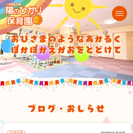
おひさまのようなあかるく
ぽかぽかえがおをとどけて
ブログ・おしらせ
information