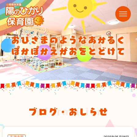
おひさまのようなあかるく
ぽかぽかえがおをとどけて
ブログ・おしらせ
information