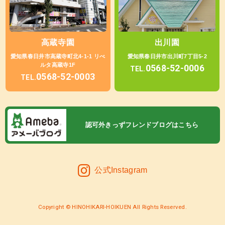
高蔵寺園
出川園
愛知県春日井市高蔵寺町北4-1-1 リべ
愛知県春日井市出川町7丁目5-2
ルタ高蔵寺1F
0568-52-0006
TEL.
0568-52-0003
TEL.
認可外きっずフレンドブログはこちら
公式Instagram
Copyright © HINOHIKARI-HOIKUEN All Rights Reserved.