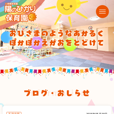
おひさまのようなあかるく
ぽかぽかえがおをとどけて
ブログ・おしらせ
information