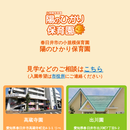
春日井市の小規模保育園
陽のひかり保育園
見学などのご相談は
こちら
（入園希望は
市役所
にご連絡ください）
高蔵寺園
出川園
愛知県春日井市高蔵寺町北4-1-1 リべ
愛知県春日井市出川町7丁目5-2