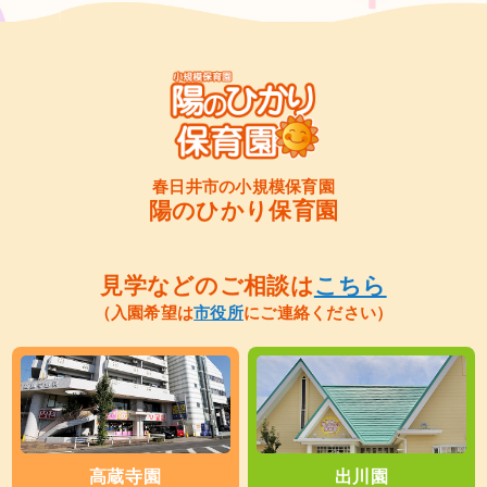
春日井市の小規模保育園
陽のひかり保育園
見学などのご相談は
こちら
（入園希望は
市役所
にご連絡ください）
高蔵寺園
出川園