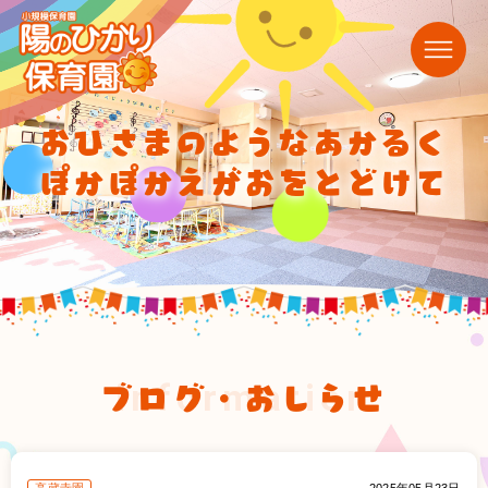
おひさまのようなあかるく
ぽかぽかえがおをとどけて
ブログ・おしらせ
information