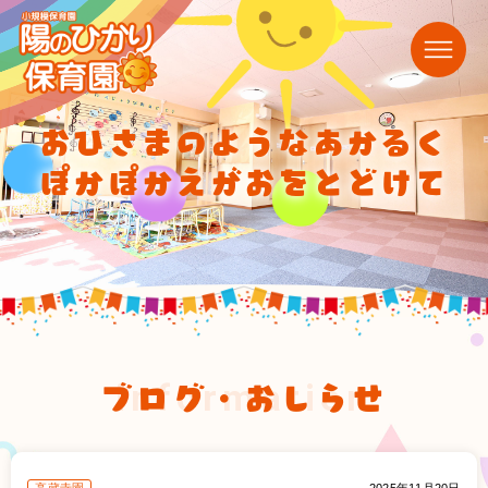
おひさまのようなあかるく
ぽかぽかえがおをとどけて
ブログ・おしらせ
information