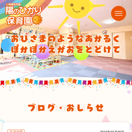
おひさまのようなあかるく
ぽかぽかえがおをとどけて
ブログ・おしらせ
information