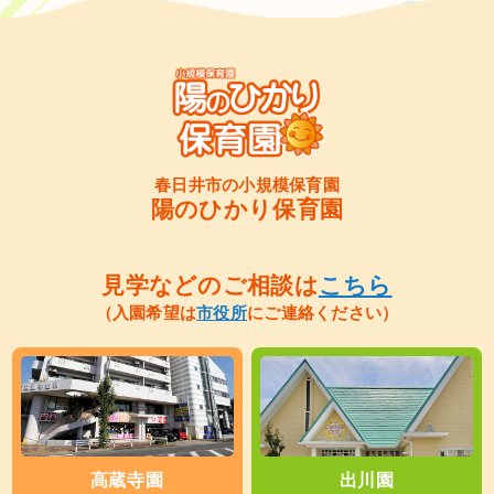
春日井市の小規模保育園
陽のひかり保育園
見学などのご相談は
こちら
（入園希望は
市役所
にご連絡ください）
高蔵寺園
出川園