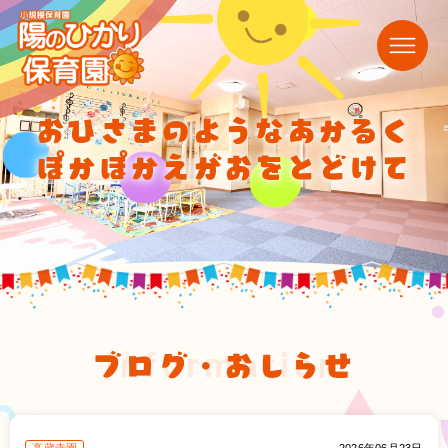
おひさまのようなあかるく
ぽかぽかえがおをとどけて
ブログ・おしらせ
information