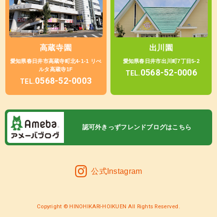
高蔵寺園
出川園
愛知県春日井市高蔵寺町北4-1-1 リべ
愛知県春日井市出川町7丁目5-2
ルタ高蔵寺1F
0568-52-0006
TEL.
0568-52-0003
TEL.
認可外きっずフレンドブログはこちら
公式Instagram
Copyright © HINOHIKARI-HOIKUEN All Rights Reserved.