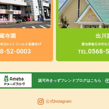
蔵寺園
出川
北4-1-1 リべルタ高蔵寺1F
愛知県春日井市出川
8-52-0003
0568-
TEL.
認可外きっずフレンドブログはこちら
公式Instagram