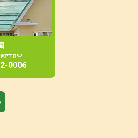
園
町7丁目5-2
52-0006