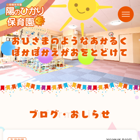
おひさまのようなあかるく
ぽかぽかえがおをとどけて
ブログ・おしらせ
information