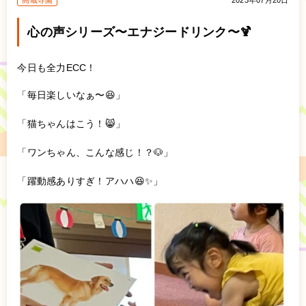
高蔵寺園
2023年07月20日
心の声シリーズ〜エナジードリンク〜🍹
今日も全力ECC！
「毎日楽しいなぁ〜😆」
「猫ちゃんはこう！😸」
「ワンちゃん、こんな感じ！？🐶」
「躍動感ありすぎ！アハハ😆✨」