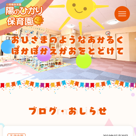
おひさまのようなあかるく
ぽかぽかえがおをとどけて
ブログ・おしらせ
information