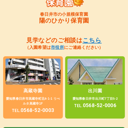
春日井市の小規模保育園
陽のひかり保育園
見学などのご相談は
こちら
（入園希望は
市役所
にご連絡ください）
高蔵寺園
出川園
愛知県春日井市高蔵寺町北4-1-1 リべ
愛知県春日井市出川町7丁目5-2
ルタ高蔵寺1F
0568-52-0006
TEL.
0568-52-0003
TEL.