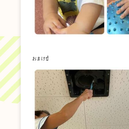
おまけ☝️