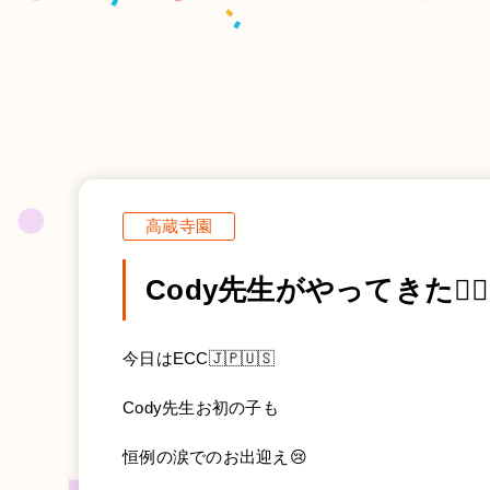
高蔵寺園
Cody先生がやってきた🧔🏼‍♂
今日はECC🇯🇵🇺🇸
Cody先生お初の子も
恒例の涙でのお出迎え😢