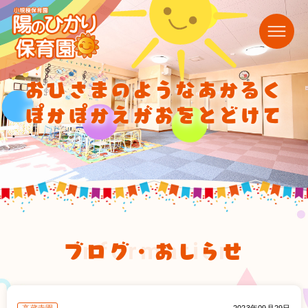
おひさまのようなあかるく
ぽかぽかえがおをとどけて
ブログ・おしらせ
information