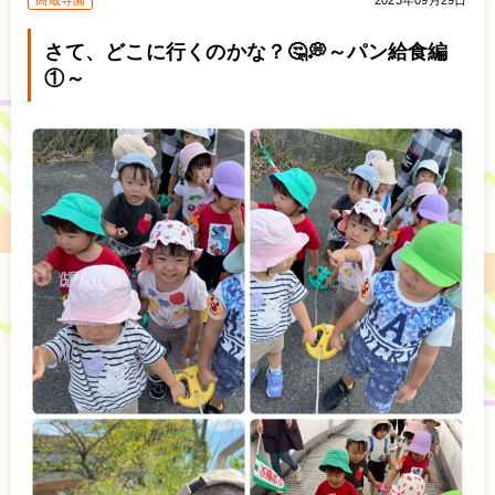
高蔵寺園
2023年09月29日
さて、どこに行くのかな？🤔💭～パン給食編
①～