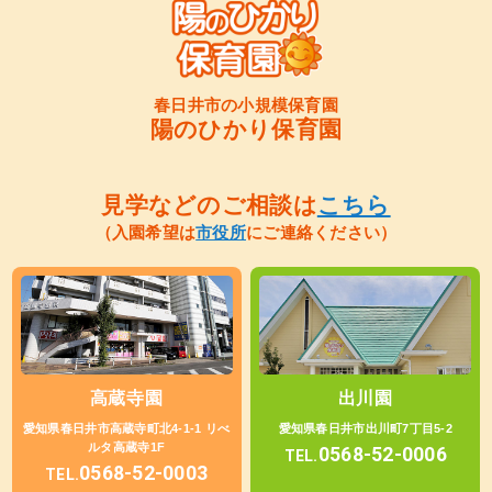
春日井市の小規模保育園
陽のひかり保育園
見学などのご相談は
こちら
（入園希望は
市役所
にご連絡ください）
高蔵寺園
出川園
愛知県春日井市高蔵寺町北4-1-1 リべ
愛知県春日井市出川町7丁目5-2
ルタ高蔵寺1F
0568-52-0006
TEL.
0568-52-0003
TEL.