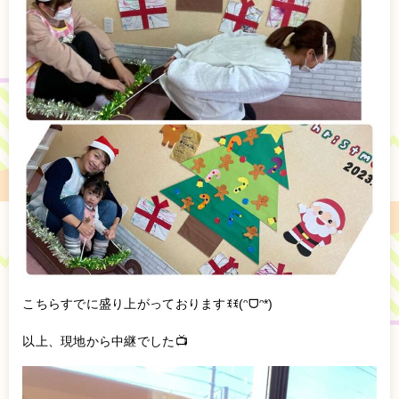
こちらすでに盛り上がっておりますꉂꉂ(ᵔᗜᵔ*)
以上、現地から中継でした📺