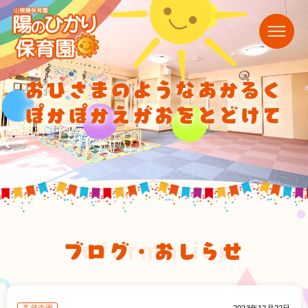
おひさまのようなあかるく
ぽかぽかえがおをとどけて
ブログ・おしらせ
information