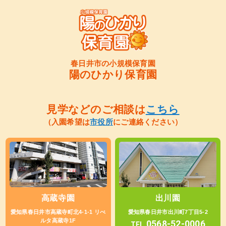
春日井市の小規模保育園
陽のひかり保育園
見学などのご相談は
こちら
（入園希望は
市役所
にご連絡ください）
高蔵寺園
出川園
愛知県春日井市高蔵寺町北4-1-1 リべ
愛知県春日井市出川町7丁目5-2
ルタ高蔵寺1F
0568-52-0006
TEL.