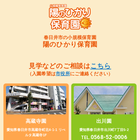
春日井市の小規模保育園
陽のひかり保育園
見学などのご相談は
こちら
（入園希望は
市役所
にご連絡ください）
高蔵寺園
出川園
愛知県春日井市高蔵寺町北4-1-1 リべ
愛知県春日井市出川町7丁目5-2
ルタ高蔵寺1F
0568-52-0006
TEL.