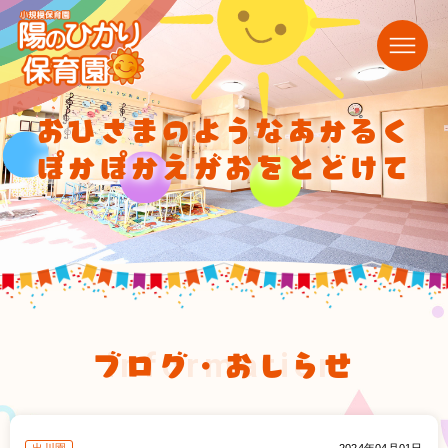
おひさまのようなあかるく
ぽかぽかえがおをとどけて
ブログ・おしらせ
information