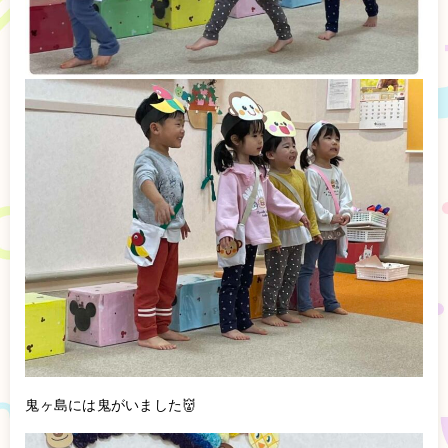
鬼ヶ島には鬼がいました👹