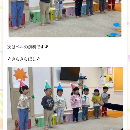
次はベルの演奏です🎵
🎵きらきらぼし🎵