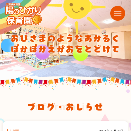
おひさまのようなあかるく
ぽかぽかえがおをとどけて
ブログ・おしらせ
information