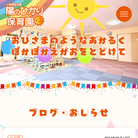
おひさまのようなあかるく
ぽかぽかえがおをとどけて
ブログ・おしらせ
information