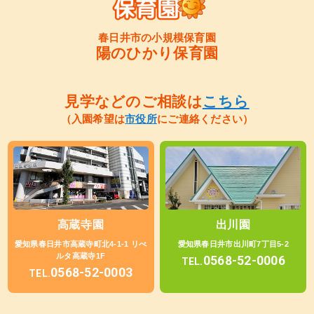
春日井市の小規模保育園
陽のひかり保育園
見学などのご相談は
こちら
（入園希望は
市役所
にご連絡ください）
高蔵寺園
出川園
愛知県春日井市高蔵寺町北4-1-1 リべ
愛知県春日井市出川町7丁目5-2
ルタ高蔵寺1F
0568-52-0006
TEL.
0568-52-0003
TEL.