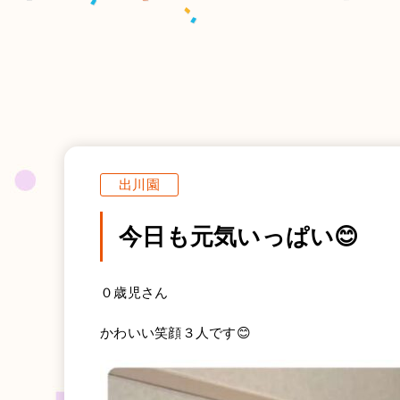
出川園
今日も元気いっぱい😊
０歳児さん
かわいい笑顔３人です😊