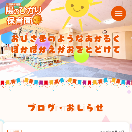
おひさまのようなあかるく
ぽかぽかえがおをとどけて
ブログ・おしらせ
information