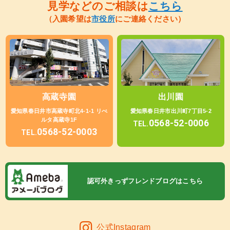
見学などのご相談は
こちら
（入園希望は
市役所
にご連絡ください）
高蔵寺園
出川園
愛知県春日井市高蔵寺町北4-1-1 リべ
愛知県春日井市出川町7丁目5-2
ルタ高蔵寺1F
0568-52-0006
TEL.
0568-52-0003
TEL.
認可外きっずフレンドブログはこちら
公式Instagram