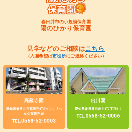
春日井市の小規模保育園
陽のひかり保育園
見学などのご相談は
こちら
（入園希望は
市役所
にご連絡ください）
高蔵寺園
出川園
愛知県春日井市高蔵寺町北4-1-1 リべ
愛知県春日井市出川町7丁目5-2
ルタ高蔵寺1F
0568-52-0006
TEL.
0568-52-0003
TEL.