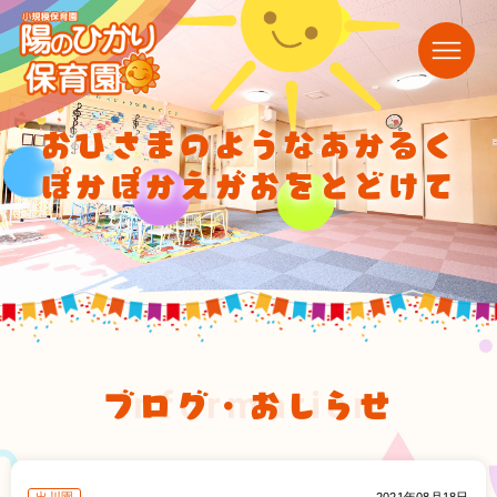
おひさまのようなあかるく
ぽかぽかえがおをとどけて
ブログ・おしらせ
information