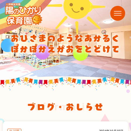
おひさまのようなあかるく
ぽかぽかえがおをとどけて
ブログ・おしらせ
information