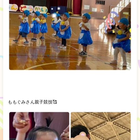
ももぐみさん親子競技🥰