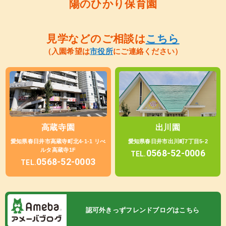
陽のひかり保育園
見学などのご相談は
こちら
（入園希望は
市役所
にご連絡ください）
高蔵寺園
出川園
愛知県春日井市高蔵寺町北4-1-1 リべ
愛知県春日井市出川町7丁目5-2
ルタ高蔵寺1F
0568-52-0006
TEL.
0568-52-0003
TEL.
認可外きっずフレンドブログはこちら