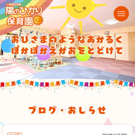
おひさまのようなあかるく
ぽかぽかえがおをとどけて
ブログ・おしらせ
information