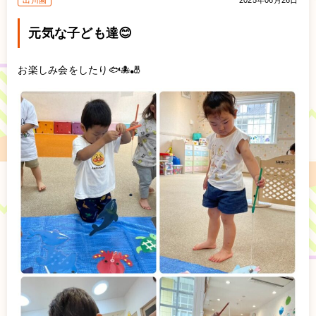
出川園
2025年06月26日
元気な子ども達😊
お楽しみ会をしたり🐟🐙🎳