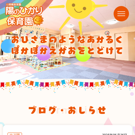
おひさまのようなあかるく
ぽかぽかえがおをとどけて
ブログ・おしらせ
information