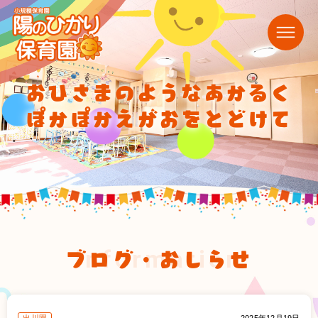
おひさまのようなあかるく
ぽかぽかえがおをとどけて
ブログ・おしらせ
information