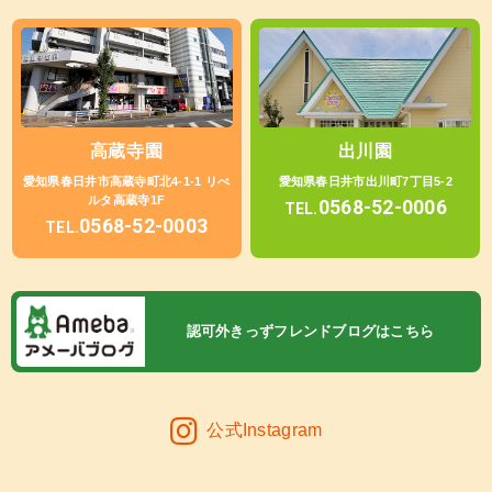
高蔵寺園
出川園
愛知県春日井市高蔵寺町北4-1-1 リべ
愛知県春日井市出川町7丁目5-2
ルタ高蔵寺1F
0568-52-0006
TEL.
0568-52-0003
TEL.
認可外きっずフレンドブログはこちら
公式Instagram