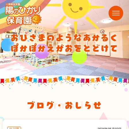
おひさまのようなあかるく
ぽかぽかえがおをとどけて
ブログ・おしらせ
information