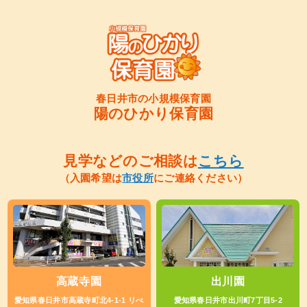
春日井市の小規模保育園
陽のひかり保育園
見学などのご相談は
こちら
（入園希望は
市役所
にご連絡ください）
高蔵寺園
出川園
愛知県春日井市高蔵寺町北4-1-1 リべ
愛知県春日井市出川町7丁目5-2