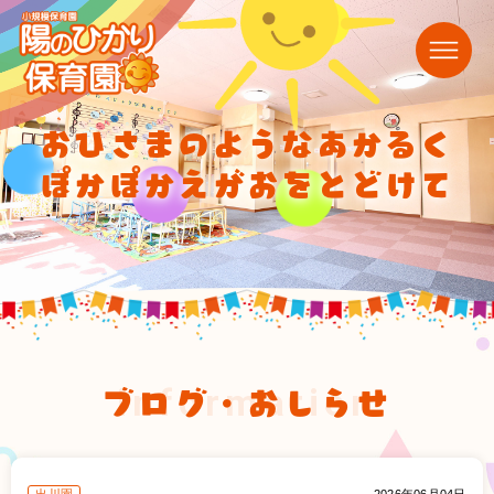
おひさまのようなあかるく
ぽかぽかえがおをとどけて
ブログ・おしらせ
information