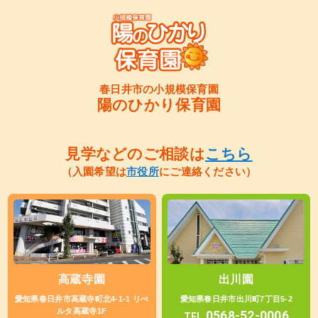
春日井市の小規模保育園
陽のひかり保育園
見学などのご相談は
こちら
（入園希望は
市役所
にご連絡ください）
高蔵寺園
出川園
愛知県春日井市高蔵寺町北4-1-1 リべ
愛知県春日井市出川町7丁目5-2
ルタ高蔵寺1F
0568-52-0006
TEL.