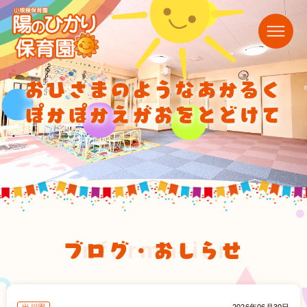
おひさまのようなあかるく
ぽかぽかえがおをとどけて
ブログ・おしらせ
information