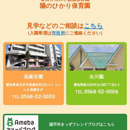
陽のひかり保育園
見学などのご相談は
こちら
（入園希望は
市役所
にご連絡ください）
高蔵寺園
出川園
愛知県春日井市高蔵寺町北4-1-1 リべ
愛知県春日井市出川町7丁目5-2
ルタ高蔵寺1F
0568-52-0006
TEL.
0568-52-0003
TEL.
認可外きっずフレンドブログはこちら