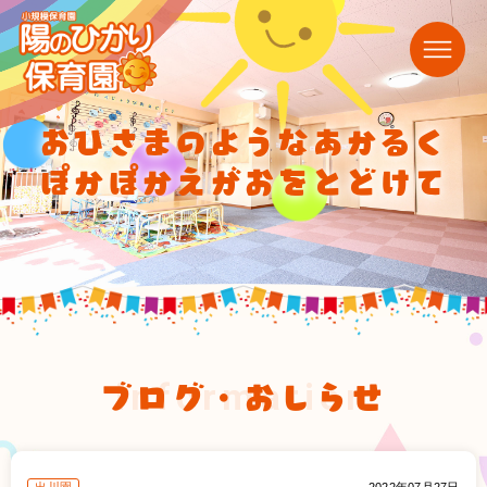
おひさまのようなあかるく
ぽかぽかえがおをとどけて
ブログ・おしらせ
information