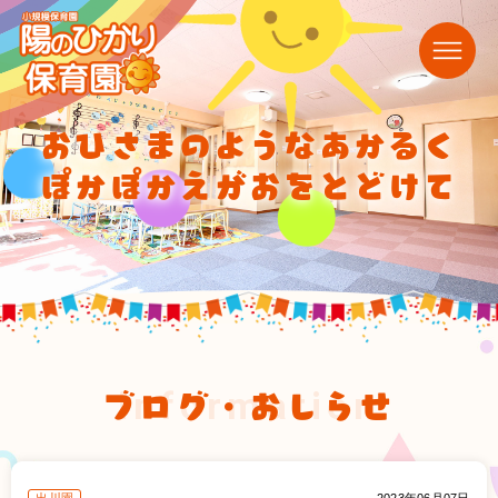
おひさまのようなあかるく
ぽかぽかえがおをとどけて
ブログ・おしらせ
information