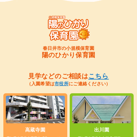
春日井市の小規模保育園
陽のひかり保育園
見学などのご相談は
こちら
（入園希望は
市役所
にご連絡ください）
高蔵寺園
出川園