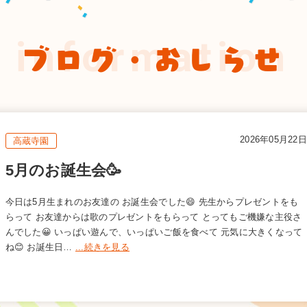
information
ブログ・おしらせ
2026年05月22日
高蔵寺園
5月のお誕生会🥳
今日は5月生まれのお友達の お誕生会でした😄 先生からプレゼントをも
らって お友達からは歌のプレゼントをもらって とってもご機嫌な主役さ
んでした😀 いっぱい遊んで、いっぱいご飯を食べて 元気に大きくなって
ね😊 お誕生日…
...続きを見る