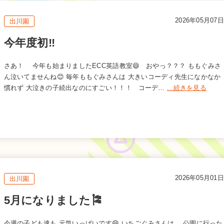
2026年05月07日
出川園
今年度初‼️
さあ！ 今年も始まりましたECC英語教室😄 おやっ？？？ ももぐみさ
ん泣いてませんね😊 毎年ももぐみさんは 大きいコーディ先生になかなか
慣れず 大泣きの子続出なのにすごい！！！ コーデ…
...続きを見る
2026年05月01日
出川園
5月になりました🎏
今週の子ども達も 元気いっぱいです😄 いちごぐみさんは、 公園に行った