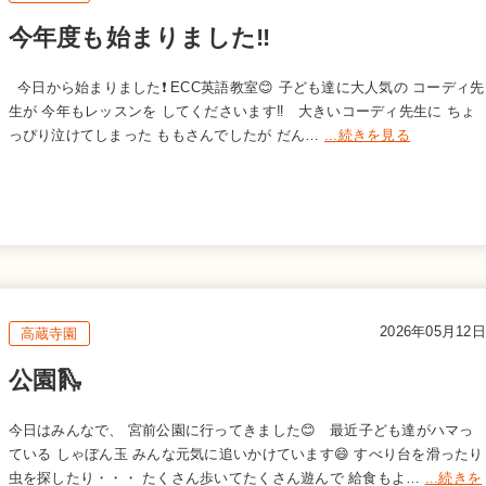
今年度も始まりました‼️
今日から始まりました❗️ ECC英語教室😊 子ども達に大人気の コーディ先
生が 今年もレッスンを してくださいます‼️ 大きいコーディ先生に ちょ
っぴり泣けてしまった ももさんでしたが だん…
...続きを見る
2026年05月12日
高蔵寺園
公園🛝
今日はみんなで、 宮前公園に行ってきました😊 最近子ども達がハマっ
ている しゃぼん玉 みんな元気に追いかけています😄 すべり台を滑ったり
虫を探したり・・・ たくさん歩いてたくさん遊んで 給食もよ…
...続きを