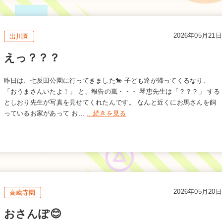
2026年05月21日
出川園
えっ？？？
昨日は、七反田公園に行ってきました🐎 子ども達が帰ってくるなり、
「おうまさんいたよ！」 と、報告の嵐・・・ 琴恵先生は「？？？」 する
としおり先生が写真を見せてくれたんです。 なんと近くにお馬さんを飼
っているお家があって お…
...続きを見る
2026年05月20日
高蔵寺園
おさんぽ😊