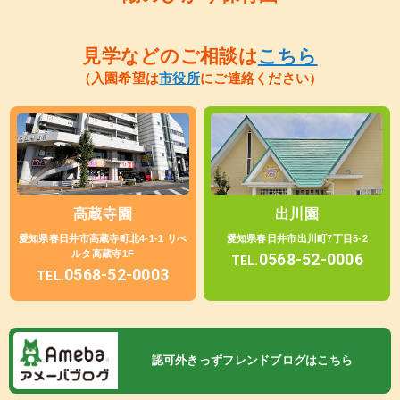
見学などのご相談は
こちら
（入園希望は
市役所
にご連絡ください）
高蔵寺園
出川園
愛知県春日井市高蔵寺町北4-1-1 リべ
愛知県春日井市出川町7丁目5-2
ルタ高蔵寺1F
0568-52-0006
TEL.
0568-52-0003
TEL.
認可外きっずフレンドブログはこちら