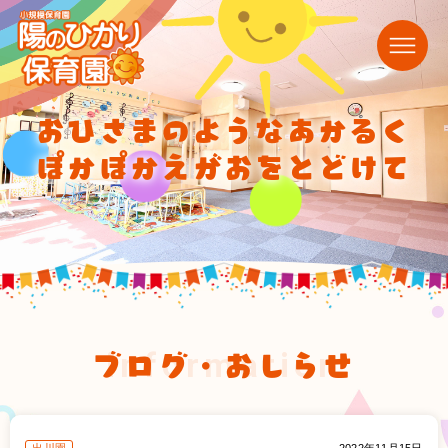
おひさまのようなあかるく
ぽかぽかえがおをとどけて
ブログ・おしらせ
information