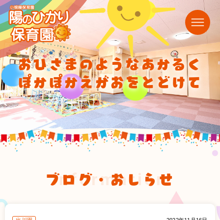
おひさまのようなあかるく
ぽかぽかえがおをとどけて
ブログ・おしらせ
information