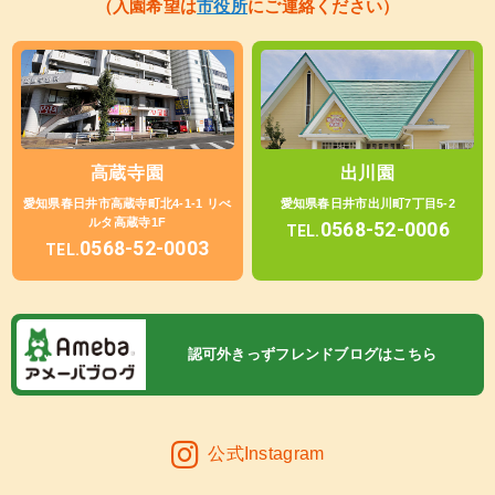
（入園希望は
市役所
にご連絡ください）
高蔵寺園
出川園
愛知県春日井市高蔵寺町北4-1-1 リべ
愛知県春日井市出川町7丁目5-2
ルタ高蔵寺1F
0568-52-0006
TEL.
0568-52-0003
TEL.
認可外きっずフレンドブログはこちら
公式Instagram