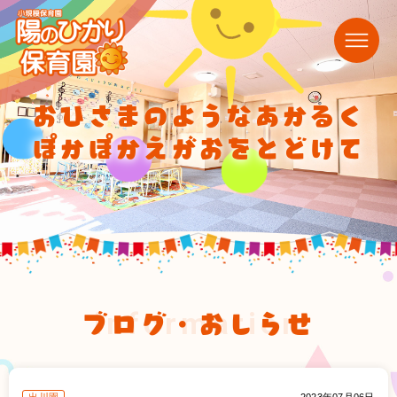
おひさまのようなあかるく
ぽかぽかえがおをとどけて
ブログ・おしらせ
information